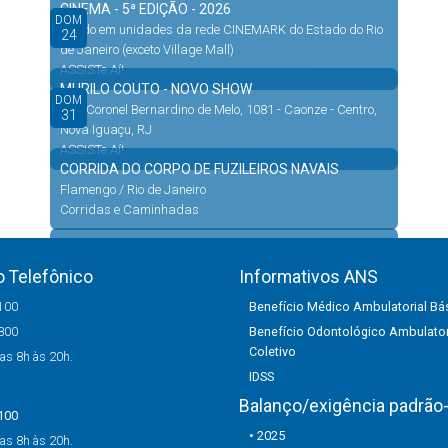
CINEMA - 5ª EDIÇÃO - 2026
DOM
Válido em unidades da rede CINEMARK do Estado do Rio
24
de Janeiro (exceto Village Mall)
ASSISTe Aí!
MURILO COUTO - NOVO SHOW
DOM
Rua Coronel Bernardino de Melo, 1081 - Caonze - Centro,
31
Nova Iguaçu, RJ
ASSISTe Aí!
CORRIDA DO CORPO DE FUZILEIROS NAVAIS
Flamengo / Rio de Janeiro
Corridas e Caminhadas
CIRCUITO DAS ESTAÇÕES INVERNO
Flamengo / Rio de Janeiro
 Telefônico
Informativos ANS
Corridas e Caminhadas
100
Benefício Médico Ambulatorial Bás
800
Benefício Odontológico Ambulator
Coletivo
as 8h às 20h.
IDSS
Balanço/exigência padrão-
100
• 2025
as 8h às 20h.