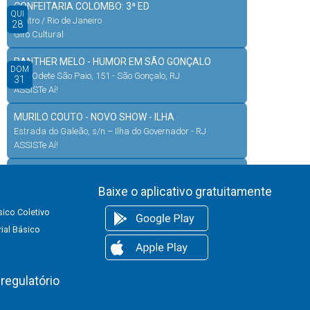
CONFEITARIA COLOMBO: 3ª ED
QUI
Centro / Rio de Janeiro
28
Giro Cultural
RANTHER MELO - HUMOR EM SÃO GONÇALO
DOM
Rua Odete São Paio, 151 - São Gonçalo, RJ
31
ASSISTe Aí!
MURILO COUTO - NOVO SHOW - ILHA
Estrada do Galeão, s/n – Ilha do Governador - RJ
ASSISTe Aí!
BELO
RUA DA FONSECA, 240 – BANGU - RJ
Baixe o aplicativo gratuitamente
ASSISTe Aí!
ico Coletivo
ial Básico
regulatório