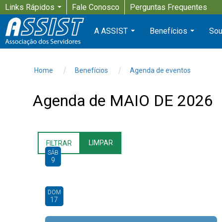
Links Rápidos
Fale Conosco
Perguntas Frequentes
...
A ASSIST
Benefícios
Sou
...
...
Home
Benefícios
Agenda de eventos
Agenda de
MAIO DE 2026
LIMPAR
FILTRAR
SÁB
9
DOM
17