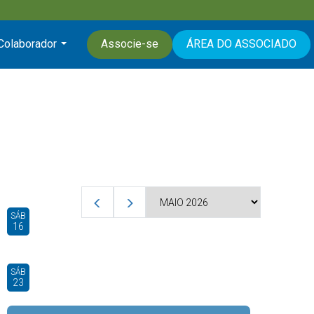
 Colaborador
Associe-se
ÁREA DO ASSOCIADO
...
SÁB
16
SÁB
23